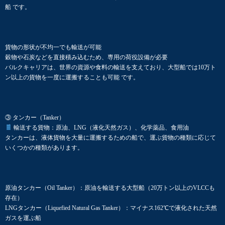
船 です。
貨物の形状が不均一でも輸送が可能
穀物や石炭などを直接積み込むため、専用の荷役設備が必要
バルクキャリアは、世界の資源や食料の輸送を支えており、大型船では10万ト
ン以上の貨物を一度に運搬することも可能 です。
③ タンカー（Tanker）
輸送する貨物：原油、LNG（液化天然ガス）、化学薬品、食用油
タンカーは、液体貨物を大量に運搬するための船で、運ぶ貨物の種類に応じて
いくつかの種類があります。
原油タンカー（Oil Tanker）：原油を輸送する大型船（20万トン以上のVLCCも
存在）
LNGタンカー（Liquefied Natural Gas Tanker）：マイナス162℃で液化された天然
ガスを運ぶ船