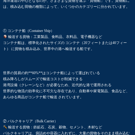
海洋運送の中心となるのが、さまざまな貨物を運ぶ「貨物船」です。貨物船に
は、積み込む荷物の種類によって、いくつかのカテゴリーに分かれています。
① コンテナ船（Container Ship）
輸送する貨物：工業製品、食料品、衣料品、電子機器など
コンテナ船は、標準化されたサイズの コンテナ（20フィートまたは40フィー
ト） に貨物を積み込み、世界中の港へ輸送する船です。
世界の貿易の約**60%**はコンテナ船によって運ばれている
積み降ろしがスムーズで輸送コストが削減できる
港湾設備（クレーンなど）が必要なため、近代的な港で運用される
世界的な物流の効率化に不可欠な存在であり、自動車や家電製品、食品など、
あらゆる商品がコンテナ船で輸送 されています。
② バルクキャリア（Bulk Carrier）
輸送する貨物：鉄鉱石、石炭、穀物、セメント、木材など
バルクキャリアは、袋詰めや容器に入れずに、大量の貨物をそのまま積み込む