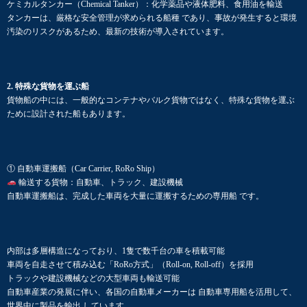
ケミカルタンカー（Chemical Tanker）：化学薬品や液体肥料、食用油を輸送
タンカーは、厳格な安全管理が求められる船種 であり、事故が発生すると環境
汚染のリスクがあるため、最新の技術が導入されています。
2. 特殊な貨物を運ぶ船
貨物船の中には、一般的なコンテナやバルク貨物ではなく、特殊な貨物を運ぶ
ために設計された船もあります。
① 自動車運搬船（Car Carrier, RoRo Ship）
輸送する貨物：自動車、トラック、建設機械
自動車運搬船は、完成した車両を大量に運搬するための専用船 です。
内部は多層構造になっており、1隻で数千台の車を積載可能
車両を自走させて積み込む「RoRo方式」（Roll-on, Roll-off）を採用
トラックや建設機械などの大型車両も輸送可能
自動車産業の発展に伴い、各国の自動車メーカーは 自動車専用船を活用して、
世界中に製品を輸出 しています。