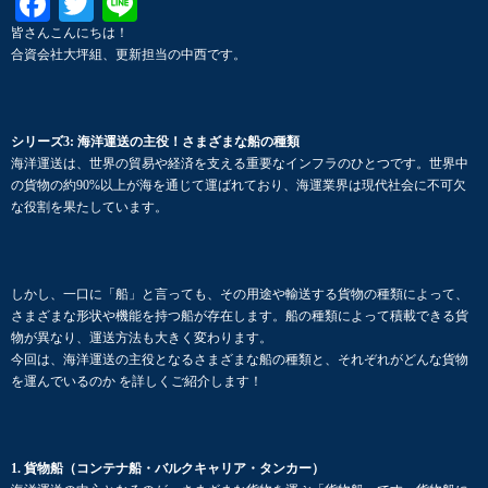
Facebook
Twitter
Line
皆さんこんにちは！
合資会社大坪組、更新担当の中西です。
シリーズ3: 海洋運送の主役！さまざまな船の種類
海洋運送は、世界の貿易や経済を支える重要なインフラのひとつです。世界中
の貨物の約90%以上が海を通じて運ばれており、海運業界は現代社会に不可欠
な役割を果たしています。
しかし、一口に「船」と言っても、その用途や輸送する貨物の種類によって、
さまざまな形状や機能を持つ船が存在します。船の種類によって積載できる貨
物が異なり、運送方法も大きく変わります。
今回は、海洋運送の主役となるさまざまな船の種類と、それぞれがどんな貨物
を運んでいるのか を詳しくご紹介します！
1. 貨物船（コンテナ船・バルクキャリア・タンカー）