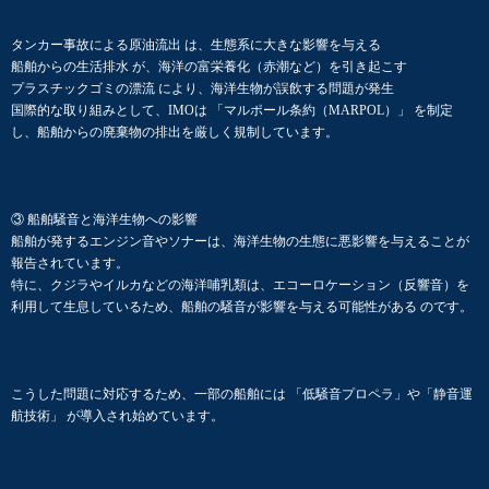
タンカー事故による原油流出 は、生態系に大きな影響を与える
船舶からの生活排水 が、海洋の富栄養化（赤潮など）を引き起こす
プラスチックゴミの漂流 により、海洋生物が誤飲する問題が発生
国際的な取り組みとして、IMOは 「マルポール条約（MARPOL）」 を制定
し、船舶からの廃棄物の排出を厳しく規制しています。
③ 船舶騒音と海洋生物への影響
船舶が発するエンジン音やソナーは、海洋生物の生態に悪影響を与えることが
報告されています。
特に、クジラやイルカなどの海洋哺乳類は、エコーロケーション（反響音）を
利用して生息しているため、船舶の騒音が影響を与える可能性がある のです。
こうした問題に対応するため、一部の船舶には 「低騒音プロペラ」や「静音運
航技術」 が導入され始めています。