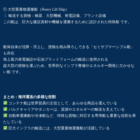
① 大型重量物運搬船（Heavy Lift Ship）
輸送する貨物：橋梁、大型機械、発電設備、プラント設備
この船は、巨大な建設資材や機械を運搬するために設計された特殊船 です。
船体自体が沈降・浮上し、貨物を積み降ろしできる「セミサブマーシブル船」
も存在
海上風力発電施設や石油プラットフォームの輸送に使用される
超大型の貨物を運ぶため、世界的なインフラ整備やエネルギー開発に欠かせな
い船 です。
まとめ：海洋運送の多様な役割
コンテナ船は世界貿易の主役として、あらゆる商品を運んでいる
バルクキャリアやタンカーは、資源やエネルギーの輸送を支えている
自動車運搬船や冷凍船など、特殊な貨物に対応する専用船も重要な役割を果
たしている
巨大インフラの輸送には、大型重量物運搬船が活躍している