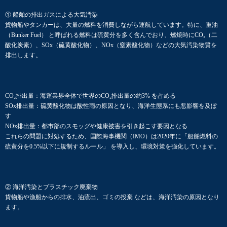
① 船舶の排出ガスによる大気汚染
貨物船やタンカーは、大量の燃料を消費しながら運航しています。特に、重油
（Bunker Fuel） と呼ばれる燃料は硫黄分を多く含んでおり、燃焼時にCO₂（二
酸化炭素）、SOx（硫黄酸化物）、NOx（窒素酸化物）などの大気汚染物質を
排出します。
CO₂排出量：海運業界全体で世界のCO₂排出量の約3% を占める
SOx排出量：硫黄酸化物は酸性雨の原因となり、海洋生態系にも悪影響を及ぼ
す
NOx排出量：都市部のスモッグや健康被害を引き起こす要因となる
これらの問題に対処するため、国際海事機関（IMO）は2020年に「船舶燃料の
硫黄分を0.5%以下に規制するルール」 を導入し、環境対策を強化しています。
② 海洋汚染とプラスチック廃棄物
貨物船や漁船からの排水、油流出、ゴミの投棄 などは、海洋汚染の原因となり
ます。