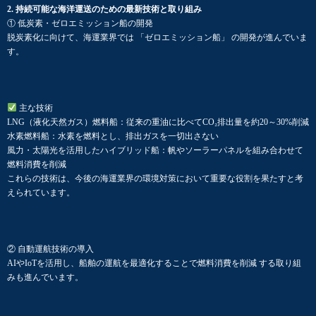
2. 持続可能な海洋運送のための最新技術と取り組み
① 低炭素・ゼロエミッション船の開発
脱炭素化に向けて、海運業界では 「ゼロエミッション船」 の開発が進んでいま
す。
主な技術
LNG（液化天然ガス）燃料船：従来の重油に比べてCO₂排出量を約20～30%削減
水素燃料船：水素を燃料とし、排出ガスを一切出さない
風力・太陽光を活用したハイブリッド船：帆やソーラーパネルを組み合わせて
燃料消費を削減
これらの技術は、今後の海運業界の環境対策において重要な役割を果たすと考
えられています。
② 自動運航技術の導入
AIやIoTを活用し、船舶の運航を最適化することで燃料消費を削減 する取り組
みも進んでいます。