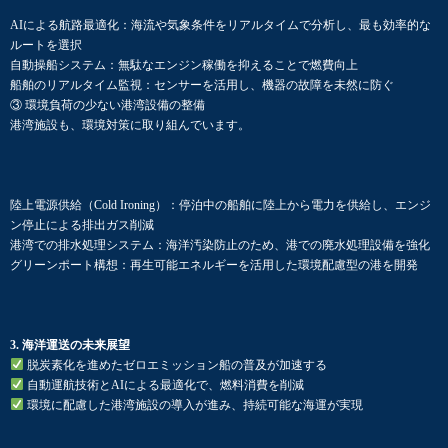
AIによる航路最適化：海流や気象条件をリアルタイムで分析し、最も効率的な
ルートを選択
自動操船システム：無駄なエンジン稼働を抑えることで燃費向上
船舶のリアルタイム監視：センサーを活用し、機器の故障を未然に防ぐ
③ 環境負荷の少ない港湾設備の整備
港湾施設も、環境対策に取り組んでいます。
陸上電源供給（Cold Ironing）：停泊中の船舶に陸上から電力を供給し、エンジ
ン停止による排出ガス削減
港湾での排水処理システム：海洋汚染防止のため、港での廃水処理設備を強化
グリーンポート構想：再生可能エネルギーを活用した環境配慮型の港を開発
3. 海洋運送の未来展望
脱炭素化を進めたゼロエミッション船の普及が加速する
自動運航技術とAIによる最適化で、燃料消費を削減
環境に配慮した港湾施設の導入が進み、持続可能な海運が実現